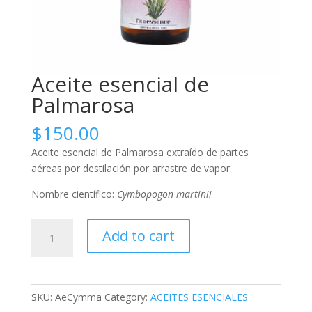
Aceite esencial de
Palmarosa
$
150.00
Aceite esencial de Palmarosa extraído de partes
aéreas por destilación por arrastre de vapor.
Nombre científico:
Cymbopogon martinii
Aceite
Add to cart
esencial
de
Palmarosa
quantity
SKU:
AeCymma
Category:
ACEITES ESENCIALES