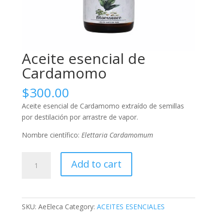
Aceite esencial de
Cardamomo
$
300.00
Aceite esencial de Cardamomo extraído de semillas
por destilación por arrastre de vapor.
Nombre científico:
Elettaria Cardamomum
Aceite
Add to cart
esencial
de
Cardamomo
quantity
SKU:
AeEleca
Category:
ACEITES ESENCIALES