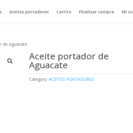
s
Aceites portadores
Carrito
Finalizar compra
Mi c
or de Aguacate
Aceite portador de
Aguacate
Category:
ACEITES PORTADORES