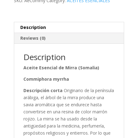
SKU:
AeCommy
Category:
ACEITES ESENCIALES
quantity
Description
Reviews (0)
Description
Aceite Esencial de Mirra (Somalia)
Commiphora myrrha
Descripción corta
Originario de la península
arábiga, el árbol de la mirra produce una
savia aromática que se endurece hasta
convertirse en una resina de color marrón
rojizo. La mirra se ha usado desde la
antigüedad para la medicina, perfumería,
propósitos religiosos y entierros. Por lo que