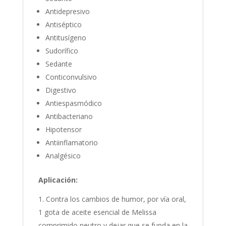
Antidepresivo
Antiséptico
Antitusígeno
Sudorífico
Sedante
Conticonvulsivo
Digestivo
Antiespasmódico
Antibacteriano
Hipotensor
Antiinflamatorio
Analgésico
Aplicación:
Contra los cambios de humor, por vía oral,
1 gota de aceite esencial de Melissa
comprimido neutro y dejar que se funda en la