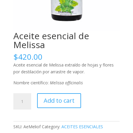
Aceite esencial de
Melissa
$
420.00
Aceite esencial de Melissa extraído de hojas y flores
por destilación por arrastre de vapor.
Nombre científico:
Melissa officinalis
Aceite
Add to cart
esencial
de
Melissa
quantity
SKU:
AeMeliof
Category:
ACEITES ESENCIALES