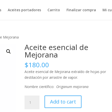
s
Aceites portadores
Carrito
Finalizar compra
Mi c
 de Mejorana
Aceite esencial de
Mejorana
$
180.00
Aceite esencial de Mejorana extraído de hojas por
destilación por arrastre de vapor.
Nombre científico:
Origanum majorana
Aceite
Add to cart
esencial
de