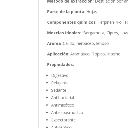
Método de extracción:
Destilación por a
Parte de la planta
: Hojas
Componentes químicos
: Terpinen-4-ol, 
Mezclas ideales
: Bergamota, Ciprés, Lav
Aroma
: Cálido, herbáceo, leñoso
Aplicación
: Aromático, Tópico, Interno
Propiedades:
Digestivo
Relajante
Sedante
Antibacterial
Antimicótico
Antiespasmódico
Expectorante
Antiséptico