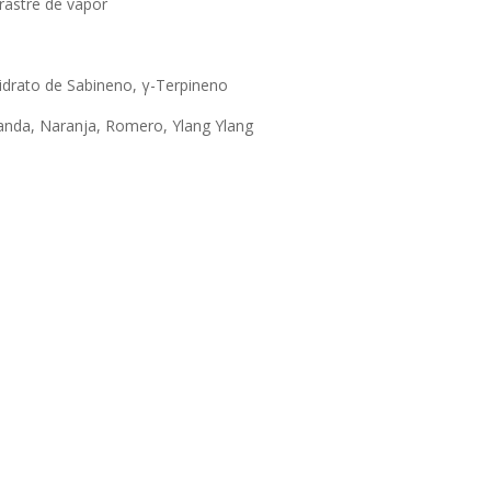
rrastre de vapor
Hidrato de Sabineno, γ-Terpineno
anda, Naranja, Romero, Ylang Ylang