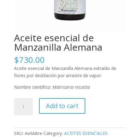
Aceite esencial de
Manzanilla Alemana
$
730.00
Aceite esencial de Manzanilla Alemana extraído de
flores por destilación por arrastre de vapor.
Nombre científico:
Matricaria recutita
Aceite
Add to cart
esencial
de
Manzanilla
Alemana
SKU:
AeMatre
Category:
ACEITES ESENCIALES
quantity