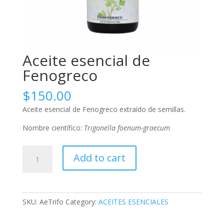
Aceite esencial de
Fenogreco
$
150.00
Aceite esencial de Fenogreco extraído de semillas.
Nombre científico:
Trigonella foenum-graecum
Aceite
Add to cart
esencial
de
Fenogreco
quantity
SKU:
AeTrifo
Category:
ACEITES ESENCIALES